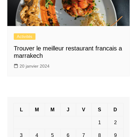
Activités
Trouver le meilleur restaurant francais a
marrakech
20 janvier 2024
L
M
M
J
V
S
D
1
2
3
4
5
6
7
8
9