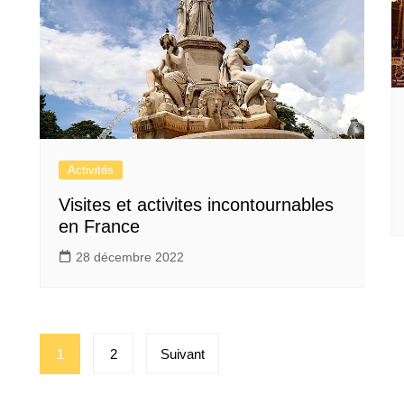
Activités
Visites et activites incontournables
en France
28 décembre 2022
Pagination
1
2
Suivant
des