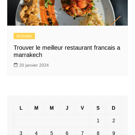
Activités
Trouver le meilleur restaurant francais a
marrakech
20 janvier 2024
L
M
M
J
V
S
D
1
2
3
4
5
6
7
8
9