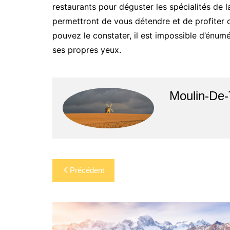
restaurants pour déguster les spécialités de l
permettront de vous détendre et de profiter 
pouvez le constater, il est impossible d’énumére
ses propres yeux.
Moulin-De-
Navigation
Précédent
de
l’article