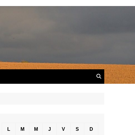
L
M
M
J
V
S
D