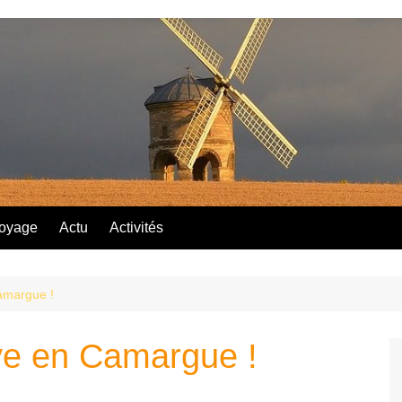
oyage
Actu
Activités
amargue !
ve en Camargue !