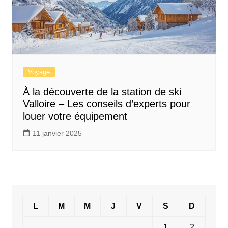
Voyage
À la découverte de la station de ski
Valloire – Les conseils d’experts pour
louer votre équipement
11 janvier 2025
L
M
M
J
V
S
D
1
2