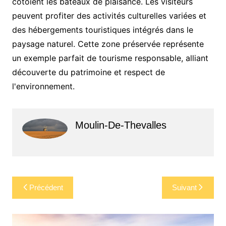
côtoient les bateaux de plaisance. Les visiteurs
peuvent profiter des activités culturelles variées et
des hébergements touristiques intégrés dans le
paysage naturel. Cette zone préservée représente
un exemple parfait de tourisme responsable, alliant
découverte du patrimoine et respect de
l'environnement.
Moulin-De-Thevalles
Navigation
Précédent
Suivant
de
l’article