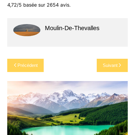
4,72/5 basée sur 2654 avis.
Moulin-De-Thevalles
Navigation
Précédent
Suivant
de
l’article