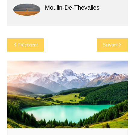
Moulin-De-Thevalles
Navigation
Précédent
Suivant
de
l’article